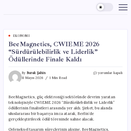
Skip
to
content
EKONOMI
BeeMagnetics, CWIEME 2026
“Sürdürülebilirlik ve Liderlik”
Ödüllerinde Finale Kaldı
BeeMagnetics,
By
Burak Şahin
yorumlar kapalı
CWIEME
11 Mayıs 2026
1 Min Read
2026
“Sürdürülebilirlik
ve
BeeMagnetics, güç elektroniği sektöründe devrim yaratan
Liderlik”
teknolojisiyle CWIEME 2026 “Sürdürülebilirlik ve Liderlik”
Ödüllerinde
Finale
ödüllerinin finalistleri arasında yer aldı. Şirket, bu alanda
Kaldı
uluslararası bir başarıya imza atarak, Berlin’de
için
gerçekleştirilecek ödül töreninde sahne alacak.
Geleneksel tasarım süreçlerinin aksine, BeeMagnetics,