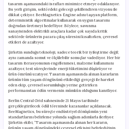
tasarım aşamasındaki israfları minimize etmeye odaklanıyor.
Bu yerli girişim, sektördeki geleceği şekillendiren vizyonu ile
dikkat çekiyor. BeeMagnetics Engine adını taşıyan platform,
deterministik algoritmalar kullanarak en uygun tasarımı
doğrudan üretmeyi hedefliyor. Böylece, savunma
sanayisinden elektrikli araçlara kadar çok sayıda kritik
sektörde ürünlerin pazara çıkış süresini kısaltırken, çevresel
etkileri de azaltıyor.
Şirketin sunduğu teknoloji, sadece teorik bir iyileştirme değil;
aynı zamanda somut ve ölçülebilir sonuçlar vadediyor. Her bir
tasarım iterasyonunun engellenmesi, malzeme kullanımını
azaltıyor, test süreçlerinde enerji tüketimini düşürüyor ve
ürün ömrünü uzatıyor. Tasarım aşamasında alınan kararların
ürünün tüm yaşam döngüsünü etkilediği gerçeği ile hareket
eden ekip, çevresel sorumluluğu yerine getirirken
performanstan ödün vermenin mümkün olduğunu kanıtlıyor.
Berlin Central Grid sahnesinde 21 Mayıs tarihinde
gerçekleştirilecek ödül töreninde kazananlar açıklanacak.
BeeMagnetics, bu süreçte endüstriyel dönüşümün yeni
standartlarını belirleme yolunda sağlam adımlarla ilerliyor.
Şirketin ekibi, “Tasarım aşamasında alınan her kararın,
ürünün yaşam döngüsündeki çevresel etkisini belirlediğinin