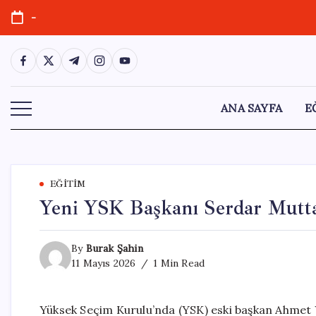
Skip
-
to
content
https://www.facebook.com/
https://twitter.com/
https://t.me/
https://www.instagram.com/
https://youtube.com/
ANA SAYFA
E
EĞITIM
Yeni YSK Başkanı Serdar Mutta
By
Burak Şahin
11 Mayıs 2026
1 Min Read
Yüksek Seçim Kurulu’nda (YSK) eski başkan Ahmet 