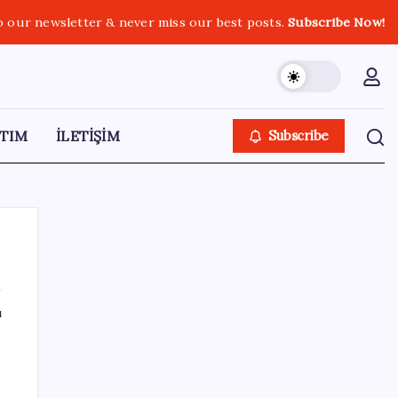
o our newsletter & never miss our best posts.
Subscribe Now!
TIM
İLETİŞİM
Subscribe
ı
SON YAZILAR
Sürekli maddi sorun yaşayan insanların
beyni daha çabuk yaşlanabiliyor: ‘Beyin de