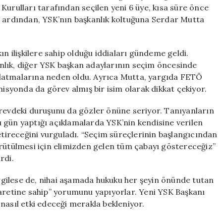
Hakkında
Kurulları tarafından seçilen yeni 6 üye, kısa süre önce
Bilgiler
n ardından, YSK’nın başkanlık koltuğuna Serdar Mutta
Ortaya
Çıktı
için
ın ilişkilere sahip olduğu iddiaları gündeme geldi.
nlık, diğer YSK başkan adaylarının seçim öncesinde
vaşlatmalarına neden oldu. Ayrıca Mutta, yargıda FETÖ
syonda da görev almış bir isim olarak dikkat çekiyor.
örevdeki duruşunu da gözler önüne seriyor. Tanıyanların
 gün yaptığı açıklamalarda YSK’nin kendisine verilen
getireceğini vurguladı. “Seçim süreçlerinin başlangıcından
ürütülmesi için elimizden gelen tüm çabayı göstereceğiz”
rdi.
sergilese de, nihai aşamada hukuku her şeyin önünde tutan
cesaretine sahip” yorumunu yapıyorlar. Yeni YSK Başkanı
nasıl etki edeceği merakla bekleniyor.