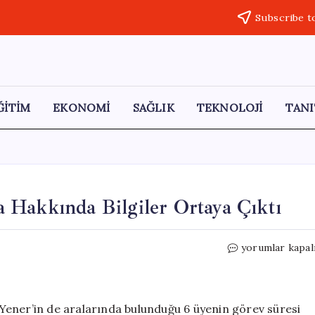
Subscribe t
ĞİTİM
EKONOMİ
SAĞLIK
TEKNOLOJİ
TANI
 Hakkında Bilgiler Ortaya Çıktı
Yeni
yorumlar kapal
YSK
Başkanı
Serdar
Mutta
Yener’in de aralarında bulunduğu 6 üyenin görev süresi