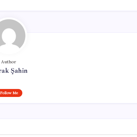
Author
rak Şahin
Follow Me