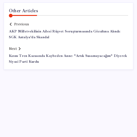
Other Articles
Previous
AKP Milletvekilinin Ailesi Rüşvet Soruşturmasında Gözaltına Alındı:
SGK Antalya’da Skandal
Next
Kızını Tren Kazasında Kaybeden Anne: “Artık Susamayacağım” Diyerek
Siyasi Parti Kurdu
SON YAZILAR