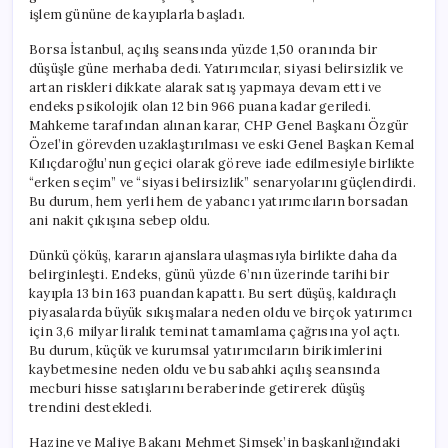
işlem gününe de kayıplarla başladı.
Borsa İstanbul, açılış seansında yüzde 1,50 oranında bir
düşüşle güne merhaba dedi. Yatırımcılar, siyasi belirsizlik ve
artan riskleri dikkate alarak satış yapmaya devam etti ve
endeks psikolojik olan 12 bin 966 puana kadar geriledi.
Mahkeme tarafından alınan karar, CHP Genel Başkanı Özgür
Özel’in görevden uzaklaştırılması ve eski Genel Başkan Kemal
Kılıçdaroğlu’nun geçici olarak göreve iade edilmesiyle birlikte
“erken seçim” ve “siyasi belirsizlik” senaryolarını güçlendirdi.
Bu durum, hem yerli hem de yabancı yatırımcıların borsadan
ani nakit çıkışına sebep oldu.
Dünkü çöküş, kararın ajanslara ulaşmasıyla birlikte daha da
belirginleşti. Endeks, günü yüzde 6’nın üzerinde tarihi bir
kayıpla 13 bin 163 puandan kapattı. Bu sert düşüş, kaldıraçlı
piyasalarda büyük sıkışmalara neden oldu ve birçok yatırımcı
için 3,6 milyar liralık teminat tamamlama çağrısına yol açtı.
Bu durum, küçük ve kurumsal yatırımcıların birikimlerini
kaybetmesine neden oldu ve bu sabahki açılış seansında
mecburi hisse satışlarını beraberinde getirerek düşüş
trendini destekledi.
Hazine ve Maliye Bakanı Mehmet Şimşek’in başkanlığındaki