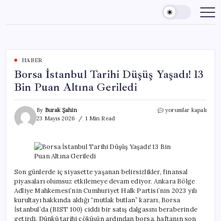
Skip
to
content
HABER
Borsa İstanbul Tarihi Düşüş Yaşadı! 13
Bin Puan Altına Geriledi
Borsa
By
Burak Şahin
yorumlar kapalı
İstanbul
23 Mayıs 2026
1 Min Read
Tarihi
Düşüş
Yaşadı!
13
Bin
Puan
Son günlerde iç siyasette yaşanan belirsizlikler, finansal
Altına
piyasaları olumsuz etkilemeye devam ediyor. Ankara Bölge
Geriledi
Adliye Mahkemesi’nin Cumhuriyet Halk Partisi’nin 2023 yılı
için
kurultayı hakkında aldığı “mutlak butlan” kararı, Borsa
İstanbul’da (BIST 100) ciddi bir satış dalgasını beraberinde
getirdi. Dünkü tarihi çöküşün ardından borsa, haftanın son