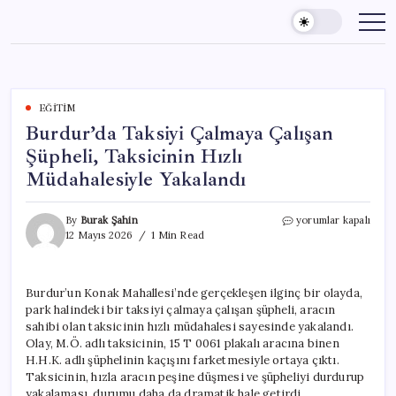
Skip
to
content
EĞITIM
Burdur’da Taksiyi Çalmaya Çalışan
Şüpheli, Taksicinin Hızlı
Müdahalesiyle Yakalandı
Burdur’da
By
Burak Şahin
yorumlar kapalı
Taksiyi
12 Mayıs 2026
1 Min Read
Çalmaya
Çalışan
Şüpheli,
Burdur’un Konak Mahallesi’nde gerçekleşen ilginç bir olayda,
Taksicinin
park halindeki bir taksiyi çalmaya çalışan şüpheli, aracın
Hızlı
Müdahalesiyle
sahibi olan taksicinin hızlı müdahalesi sayesinde yakalandı.
Yakalandı
Olay, M.Ö. adlı taksicinin, 15 T 0061 plakalı aracına binen
için
H.H.K. adlı şüphelinin kaçışını farketmesiyle ortaya çıktı.
Taksicinin, hızla aracın peşine düşmesi ve şüpheliyi durdurup
yakalaması, durumu daha da dramatik hale getirdi.