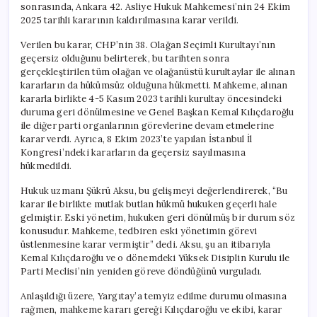
sonrasında, Ankara 42. Asliye Hukuk Mahkemesi’nin 24 Ekim
2025 tarihli kararının kaldırılmasına karar verildi.
Verilen bu karar, CHP’nin 38. Olağan Seçimli Kurultayı’nın
geçersiz olduğunu belirterek, bu tarihten sonra
gerçekleştirilen tüm olağan ve olağanüstü kurultaylar ile alınan
kararların da hükümsüz olduğuna hükmetti. Mahkeme, alınan
kararla birlikte 4-5 Kasım 2023 tarihli kurultay öncesindeki
duruma geri dönülmesine ve Genel Başkan Kemal Kılıçdaroğlu
ile diğer parti organlarının görevlerine devam etmelerine
karar verdi. Ayrıca, 8 Ekim 2023’te yapılan İstanbul İl
Kongresi’ndeki kararların da geçersiz sayılmasına
hükmedildi.
Hukuk uzmanı Şükrü Aksu, bu gelişmeyi değerlendirerek, “Bu
karar ile birlikte mutlak butlan hükmü hukuken geçerli hale
gelmiştir. Eski yönetim, hukuken geri dönülmüş bir durum söz
konusudur. Mahkeme, tedbiren eski yönetimin görevi
üstlenmesine karar vermiştir” dedi. Aksu, şu an itibarıyla
Kemal Kılıçdaroğlu ve o dönemdeki Yüksek Disiplin Kurulu ile
Parti Meclisi’nin yeniden göreve döndüğünü vurguladı.
Anlaşıldığı üzere, Yargıtay’a temyiz edilme durumu olmasına
rağmen, mahkeme kararı gereği Kılıçdaroğlu ve ekibi, karar