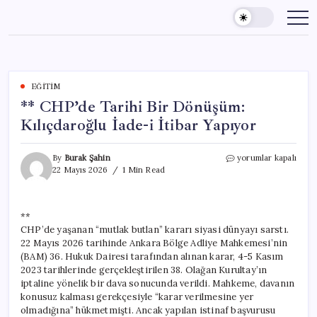
Skip
to
content
EĞITIM
** CHP’de Tarihi Bir Dönüşüm:
Kılıçdaroğlu İade-i İtibar Yapıyor
**
By
Burak Şahin
yorumlar kapalı
CHP’de
22 Mayıs 2026
1 Min Read
Tarihi
Bir
Dönüşüm:
**
Kılıçdaroğlu
CHP’de yaşanan “mutlak butlan” kararı siyasi dünyayı sarstı.
İade-
i
22 Mayıs 2026 tarihinde Ankara Bölge Adliye Mahkemesi’nin
İtibar
(BAM) 36. Hukuk Dairesi tarafından alınan karar, 4-5 Kasım
Yapıyor
2023 tarihlerinde gerçekleştirilen 38. Olağan Kurultay’ın
için
iptaline yönelik bir dava sonucunda verildi. Mahkeme, davanın
konusuz kalması gerekçesiyle “karar verilmesine yer
olmadığına” hükmetmişti. Ancak yapılan istinaf başvurusu