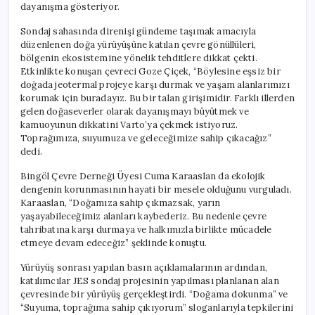
dayanışma gösteriyor.
Sondaj sahasında direnişi gündeme taşımak amacıyla
düzenlenen doğa yürüyüşüne katılan çevre gönüllüleri,
bölgenin ekosistemine yönelik tehditlere dikkat çekti.
Etkinlikte konuşan çevreci Goze Çiçek, “Böylesine eşsiz bir
doğada jeotermal projeye karşı durmak ve yaşam alanlarımızı
korumak için buradayız. Bu bir talan girişimidir. Farklı illerden
gelen doğaseverler olarak dayanışmayı büyütmek ve
kamuoyunun dikkatini Varto’ya çekmek istiyoruz.
Toprağımıza, suyumuza ve geleceğimize sahip çıkacağız”
dedi.
Bingöl Çevre Derneği Üyesi Cuma Karaaslan da ekolojik
dengenin korunmasının hayati bir mesele olduğunu vurguladı.
Karaaslan, “Doğamıza sahip çıkmazsak, yarın
yaşayabileceğimiz alanları kaybederiz. Bu nedenle çevre
tahribatına karşı durmaya ve halkımızla birlikte mücadele
etmeye devam edeceğiz” şeklinde konuştu.
Yürüyüş sonrası yapılan basın açıklamalarının ardından,
katılımcılar JES sondaj projesinin yapılması planlanan alan
çevresinde bir yürüyüş gerçekleştirdi. “Doğama dokunma” ve
“Suyuma, toprağıma sahip çıkıyorum” sloganlarıyla tepkilerini