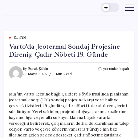
Skip
to
content
EĞITIM
Varto’da Jeotermal Sondaj Projesine
Direniş: Çadır Nöbeti 19. Günde
Varto’da
By
Burak Şahin
yorumlar kapalı
Jeotermal
22 Mayıs 2026
1 Min Read
Sondaj
Projesine
Direniş:
Muş’un Varto ilçesine bağlı Çalıdere Köyü kırsalında planlanan
Çadır
jeotermal enerji (JES) sondaj projesine karşı yerel halk ve
Nöbeti
19.
çevre aktivistleri, 19 gündür çadır nöbeti tutarak direnişlerini
Günde
sürdürüyor. Yerel sakinler, projenin doğaya, tarım arazilerine,
için
hayvancılığa ve yer altı su kaynaklarına büyük zararlar
vereceğini belirterek, çalışmaların derhal durdurulmasını talep
ediyor. Varto ve çevre köylerin yanı sıra Türkiye’nin batı
illerinden gelen pek çok destekçi, çadır nöbetine katılarak