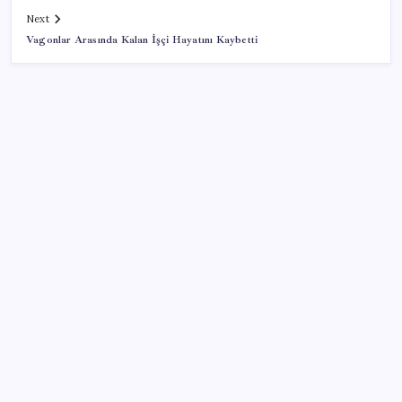
Next
Vagonlar Arasında Kalan İşçi Hayatını Kaybetti
SON YAZILAR
LGS’de yerleştirme heyecanı… Sonuçlar açıklandı
Xbox Game Pass’e ağustos ayında eklenecek oyunlar
listelendi
Anne sütü bebeğin ilk aşısı: ‘İlk 6 ay su vermeyin’
uyarısı
Google Messages’ta Sohbet Sabitleme Sınırı