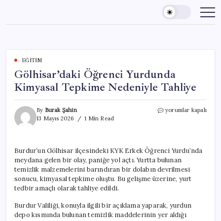
Skip
to
content
EĞITIM
Gölhisar’daki Öğrenci Yurdunda
Kimyasal Tepkime Nedeniyle Tahliye
Gölhisar’daki
By
Burak Şahin
yorumlar kapalı
Öğrenci
13 Mayıs 2026
1 Min Read
Yurdunda
Kimyasal
Tepkime
Burdur’un Gölhisar ilçesindeki KYK Erkek Öğrenci Yurdu’nda
Nedeniyle
meydana gelen bir olay, paniğe yol açtı. Yurtta bulunan
Tahliye
için
temizlik malzemelerini barındıran bir dolabın devrilmesi
sonucu, kimyasal tepkime oluştu. Bu gelişme üzerine, yurt
tedbir amaçlı olarak tahliye edildi.
Burdur Valiliği, konuyla ilgili bir açıklama yaparak, yurdun
depo kısmında bulunan temizlik maddelerinin yer aldığı