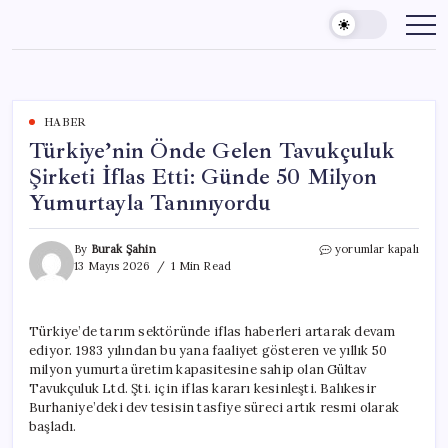
Skip
to
content
HABER
Türkiye’nin Önde Gelen Tavukçuluk
Şirketi İflas Etti: Günde 50 Milyon
Yumurtayla Tanınıyordu
Türkiye’nin
By
Burak Şahin
yorumlar kapalı
Önde
13 Mayıs 2026
1 Min Read
Gelen
Tavukçuluk
Şirketi
Türkiye’de tarım sektöründe iflas haberleri artarak devam
İflas
ediyor. 1983 yılından bu yana faaliyet gösteren ve yıllık 50
Etti:
Günde
milyon yumurta üretim kapasitesine sahip olan Gültav
50
Tavukçuluk Ltd. Şti. için iflas kararı kesinleşti. Balıkesir
Milyon
Burhaniye’deki dev tesisin tasfiye süreci artık resmi olarak
Yumurtayla
başladı.
Tanınıyordu