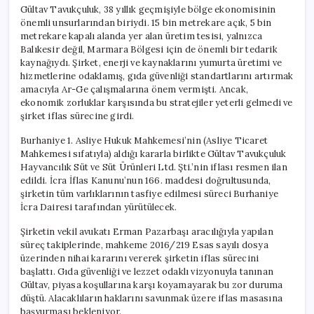
için
Gültav Tavukçuluk, 38 yıllık geçmişiyle bölge ekonomisinin
önemli unsurlarından biriydi. 15 bin metrekare açık, 5 bin
metrekare kapalı alanda yer alan üretim tesisi, yalnızca
Balıkesir değil, Marmara Bölgesi için de önemli bir tedarik
kaynağıydı. Şirket, enerji ve kaynaklarını yumurta üretimi ve
hizmetlerine odaklamış, gıda güvenliği standartlarını artırmak
amacıyla Ar-Ge çalışmalarına önem vermişti. Ancak,
ekonomik zorluklar karşısında bu stratejiler yeterli gelmedi ve
şirket iflas sürecine girdi.
Burhaniye 1. Asliye Hukuk Mahkemesi’nin (Asliye Ticaret
Mahkemesi sıfatıyla) aldığı kararla birlikte Gültav Tavukçuluk
Hayvancılık Süt ve Süt Ürünleri Ltd. Şti.’nin iflası resmen ilan
edildi. İcra İflas Kanunu’nun 166. maddesi doğrultusunda,
şirketin tüm varlıklarının tasfiye edilmesi süreci Burhaniye
İcra Dairesi tarafından yürütülecek.
Şirketin vekil avukatı Erman Pazarbaşı aracılığıyla yapılan
süreç takiplerinde, mahkeme 2016/219 Esas sayılı dosya
üzerinden nihai kararını vererek şirketin iflas sürecini
başlattı. Gıda güvenliği ve lezzet odaklı vizyonuyla tanınan
Gültav, piyasa koşullarına karşı koyamayarak bu zor duruma
düştü. Alacaklıların haklarını savunmak üzere iflas masasına
başvurması bekleniyor.