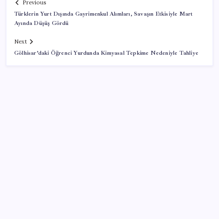
Previous
Türklerin Yurt Dışında Gayrimenkul Alımları, Savaşın Etkisiyle Mart
Ayında Düşüş Gördü
Next
Gölhisar’daki Öğrenci Yurdunda Kimyasal Tepkime Nedeniyle Tahliye
SON YAZILAR
LGS’de yerleştirme heyecanı… Sonuçlar açıklandı
Xbox Game Pass’e ağustos ayında eklenecek oyunlar
listelendi