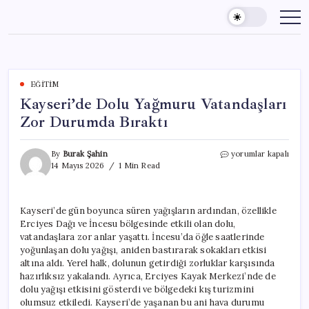
Skip
to
content
EĞITIM
Kayseri’de Dolu Yağmuru Vatandaşları
Zor Durumda Bıraktı
Kayseri’de
By
Burak Şahin
yorumlar kapalı
Dolu
14 Mayıs 2026
1 Min Read
Yağmuru
Vatandaşları
Zor
Kayseri’de gün boyunca süren yağışların ardından, özellikle
Durumda
Erciyes Dağı ve İncesu bölgesinde etkili olan dolu,
Bıraktı
için
vatandaşlara zor anlar yaşattı. İncesu’da öğle saatlerinde
yoğunlaşan dolu yağışı, aniden bastırarak sokakları etkisi
altına aldı. Yerel halk, dolunun getirdiği zorluklar karşısında
hazırlıksız yakalandı. Ayrıca, Erciyes Kayak Merkezi’nde de
dolu yağışı etkisini gösterdi ve bölgedeki kış turizmini
olumsuz etkiledi. Kayseri’de yaşanan bu ani hava durumu