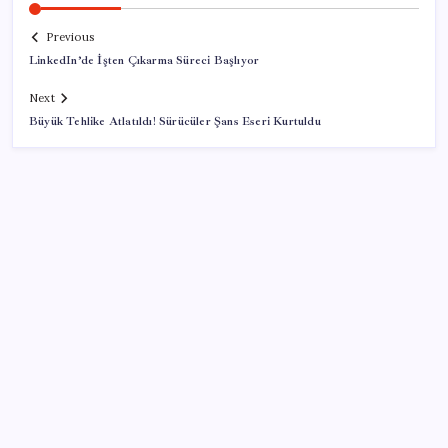
Previous
LinkedIn’de İşten Çıkarma Süreci Başlıyor
Next
Büyük Tehlike Atlatıldı! Sürücüler Şans Eseri Kurtuldu
SON YAZILAR
LGS’de yerleştirme heyecanı… Sonuçlar açıklandı
Xbox Game Pass’e ağustos ayında eklenecek oyunlar
listelendi