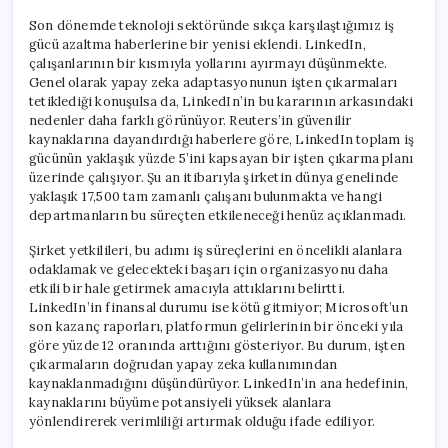
Son dönemde teknoloji sektöründe sıkça karşılaştığımız iş
gücü azaltma haberlerine bir yenisi eklendi. LinkedIn,
çalışanlarının bir kısmıyla yollarını ayırmayı düşünmekte.
Genel olarak yapay zeka adaptasyonunun işten çıkarmaları
tetiklediği konuşulsa da, LinkedIn’in bu kararının arkasındaki
nedenler daha farklı görünüyor. Reuters’in güvenilir
kaynaklarına dayandırdığı haberlere göre, LinkedIn toplam iş
gücünün yaklaşık yüzde 5’ini kapsayan bir işten çıkarma planı
üzerinde çalışıyor. Şu an itibarıyla şirketin dünya genelinde
yaklaşık 17,500 tam zamanlı çalışanı bulunmakta ve hangi
departmanların bu süreçten etkileneceği henüz açıklanmadı.
Şirket yetkilileri, bu adımı iş süreçlerini en öncelikli alanlara
odaklamak ve gelecekteki başarı için organizasyonu daha
etkili bir hale getirmek amacıyla attıklarını belirtti.
LinkedIn’in finansal durumu ise kötü gitmiyor; Microsoft’un
son kazanç raporları, platformun gelirlerinin bir önceki yıla
göre yüzde 12 oranında arttığını gösteriyor. Bu durum, işten
çıkarmaların doğrudan yapay zeka kullanımından
kaynaklanmadığını düşündürüyor. LinkedIn’in ana hedefinin,
kaynaklarını büyüme potansiyeli yüksek alanlara
yönlendirerek verimliliği artırmak olduğu ifade ediliyor.