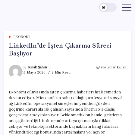
Skip
to
content
EKONOMI
LinkedIn’de İşten Çıkarma Süreci
Başlıyor
LinkedIn’de
By
Burak Şahin
yorumlar kapalı
İşten
14 Mayıs 2026
2 Min Read
Çıkarma
Süreci
Başlıyor
Ekonomi dünyasında işten çıkarma haberleri hız kesmeden
için
devam ediyor. Microsoft’un sahip olduğu profesyonel sosyal
ağ LinkedIn, operasyonel süreçlerini yeniden gözden
geçirme kararı alarak çalışan sayısında önemli bir düşüş
gerçekleştirmeyi planlıyor. Beklenmedik bu hamle, gelirlerin
artış gösterdiği bir dönemde ortaya çıkmasıyla dikkat
çekiyor ve teknoloji sektöründe kaynakların hangi alanlara
yönlendirileceği konusunda tartışmalara yol açıyor.