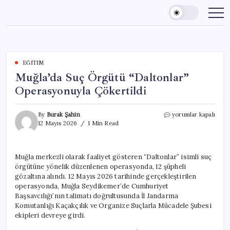
Skip
to
content
EĞITIM
Muğla’da Suç Örgütü “Daltonlar”
Operasyonuyla Çökertildi
Muğla’da
By
Burak Şahin
yorumlar kapalı
Suç
12 Mayıs 2026
1 Min Read
Örgütü
“Daltonlar”
Operasyonuyla
Muğla merkezli olarak faaliyet gösteren “Daltonlar” isimli suç
Çökertildi
örgütüne yönelik düzenlenen operasyonda, 12 şüpheli
için
gözaltına alındı. 12 Mayıs 2026 tarihinde gerçekleştirilen
operasyonda, Muğla Seydikemer’de Cumhuriyet
Başsavcılığı’nın talimatı doğrultusunda İl Jandarma
Komutanlığı Kaçakçılık ve Organize Suçlarla Mücadele Şubesi
ekipleri devreye girdi.